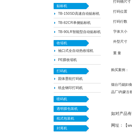
打码物尺寸
贴标机
打码位置
TB-150SD高速自动贴标机
打码行数
TB-82CR单侧贴标机
字体大小
TB-90LR智能型自动贴标机
外型尺寸
收缩机
袖口式全自动热收缩机
重 量
PE膜收缩机
购买案例：
打码机
固体墨轮打码机
烟台巧媳妇食
纸盒钢印打码机
品厂/内蒙古
喷码机
透明膜包装机
如对产品有任
枕式包装机
网址：【
w
封尾机