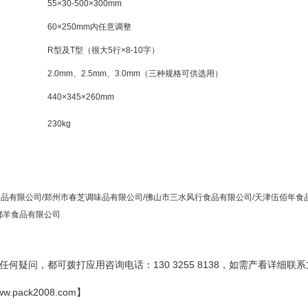
55×30-500×300mm
60×250mm内任意调整
R型及T型（很大5行×8-10字）
2.0mm、2.5mm、3.0mm（三种规格可供选用）
440×345×260mm
230kg
品有限公司/郑州市春芝调味品有限公司/佛山市三水风行食品有限公司/天津伍佰年食
都羊食品有限公司
何疑问，都可拨打应用咨询电话：130 3255 8138
，如需产看详细联系
ww.pack2008.com
】