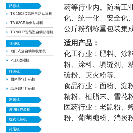
药等行业内。随着工
贴标机
TB-150SD高速自动贴标机
化、统一化、安全化
TB-82CR单侧贴标机
公斤粉剂称重包装集
TB-90LR智能型自动贴标机
适用产品：
收缩机
袖口式全自动热收缩机
化工行业：肥料、涂
PE膜收缩机
粉、涂料、填缝剂、
打码机
碳粉、灭火粉等。
固体墨轮打码机
食品行业：面粉、淀
纸盒钢印打码机
精粉、植脂末、雪花
喷码机
医药行业：老鼠粉、
透明膜包装机
粉、葡萄糖粉、消炎
枕式包装机
封尾机