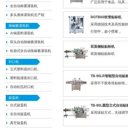
广泛应用于食品、玩具...
全自动称重灌装机
多头液体灌装机生产线
RGTB60软管贴标机
采用德国技术及高性能
辣椒酱灌装机
行部件，超小惯量...
火锅底料灌装机
双头自动辣椒酱灌装机
双面侧贴贴标机
给袋式全自动辣椒酱灌装机
双面侧贴贴标机
封口机
立式塑料袋封口机
TB-90LR智能型自动贴
塑料瓶灌装封口机
采用不干胶卷筒贴标纸...
自动铝箔封口机
旋盖机
台式旋盖机
TB-90L圆型立式自动贴
采用滚贴方式，无须调节..
全自动旋盖机
真空旋盖机