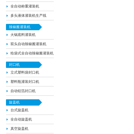
全自动称重灌装机
多头液体灌装机生产线
辣椒酱灌装机
火锅底料灌装机
双头自动辣椒酱灌装机
给袋式全自动辣椒酱灌装机
封口机
立式塑料袋封口机
塑料瓶灌装封口机
自动铝箔封口机
旋盖机
台式旋盖机
全自动旋盖机
真空旋盖机