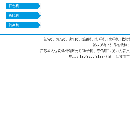
打包机
折纸机
剥离机
包装机
|
灌装机
|
封口机
|
旋盖机
|
打码机
|
喷码机
|
收缩
版权所有：
江苏包装机
江苏星火
包装机械
有限公司”重合同、守信用“，努力为客
电话：130 3255 8138地 址： 