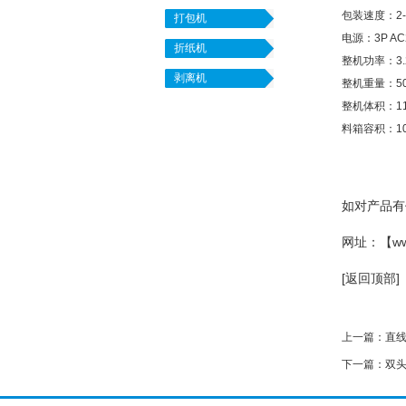
包装速度：2-
打包机
电源：3P AC2
折纸机
整机功率：3.
剥离机
整机重量：50
整机体积：113
料箱容积：10
如对产品有任
网址：【
w
[返回顶部]
上一篇：
直
下一篇：
双