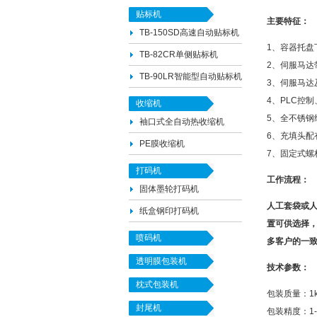
贴标机
主要特征：
TB-150SD高速自动贴标机
1、容器托
TB-82CR单侧贴标机
2、伺服马
TB-90LR智能型自动贴标机
3、伺服马达
4、PLC控
收缩机
5、全不锈钢
袖口式全自动热收缩机
6、充填头配
PE膜收缩机
7、固定式螺
打码机
工作流程：
固体墨轮打码机
人工套袋或人工
纸盒钢印打码机
置可供选择
喷码机
多客户的一
透明膜包装机
技术参数：
枕式包装机
包装质量：1kg
封尾机
包装精度：1-20