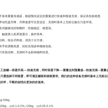
盘下装有重量传感器，根据预先设定的重量进行快速和慢速充填，保证高包装精度。
达带动托盘升降，升降速度可任意设定，充填时基本上无粉尘扬出污染环境。
及伺服驱动控制螺杆，性能稳定、精度高。
制、触摸屏人机界面显示，操作简单。
结构，组合式料箱，清洗十分方便。
有手轮调整高度，轻松实现多种规格包装。
杆安装结构，充填时不会影响物料性质。
放罐---容器升高----快速充填，同时容器下降----重量达到预量值---快速充填---
，只需选择不同装置，即可满足罐装和袋装要求。我们的这种设备充填时基本上无粉尘
致好评，不断的创找出更加的价值来。
-50kg
kg，≤±0.1-0.2%,>20kg，≤±0.05-0.1%