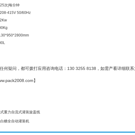
25次|每分钟
08-415V 50/60Hz
2Kw
0Kg
0*950*2800mm
0L
何疑问，都可拨打应用咨询电话：130 3255 8138
，如需产看详细联系
ww.pack2008.com
】
线式重力自流式灌装旋盖线
头白糖全自动灌装机