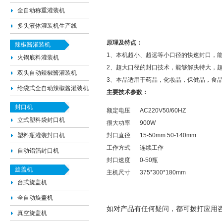
全自动称重灌装机
多头液体灌装机生产线
原理及特点：
辣椒酱灌装机
1、本机超小、超远等小口径的快速封口，
火锅底料灌装机
2、超大口径的封口技术，能够解决特大，
双头自动辣椒酱灌装机
3、本品适用于药品，化妆品，保健品，食
给袋式全自动辣椒酱灌装机
主要技术参数：
封口机
额定电压
AC220V50/60HZ
立式塑料袋封口机
很大功率
900W
塑料瓶灌装封口机
封口直径
15-50mm 50-140mm
工作方式
连续工作
自动铝箔封口机
封口速度
0-50瓶
旋盖机
主机尺寸
375*300*180mm
台式旋盖机
全自动旋盖机
如对产品有任何疑问，都可拨打应用咨询电话
真空旋盖机