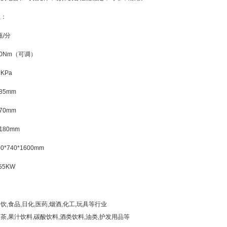
数：
瓶/分
10Nm（可调）
KPa
85mm
70mm
180mm
0*740*1600mm
55KW
,食品,日化,医药,烟酒,化工,玩具等行业
茶,果汁饮料,碳酸饮料,酒类饮料,油类,护发用品等