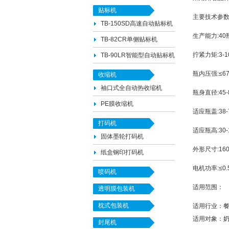
贴标机
主要技术参
TB-150SD高速自动贴标机
生产能力:40
TB-82CR单侧贴标机
拧紧力矩:3-
TB-90LR智能型自动贴标机
瓶内压强:≤67
收缩机
袖口式全自动热收缩机
瓶身直径:45-
PE膜收缩机
适应瓶盖:38-
打码机
适应瓶高:30-
固体墨轮打码机
外形尺寸:160
纸盒钢印打码机
电机功率:≤0.
喷码机
适用范围：
透明膜包装机
枕式包装机
适用行业：餐饮
适用对象：奶
封尾机