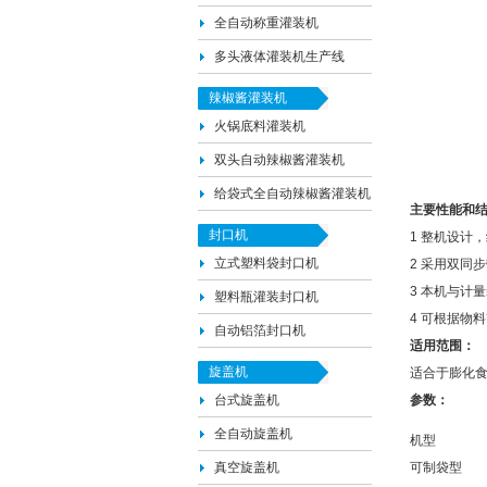
全自动称重灌装机
多头液体灌装机生产线
辣椒酱灌装机
火锅底料灌装机
双头自动辣椒酱灌装机
给袋式全自动辣椒酱灌装机
主要性能和
封口机
1 整机设计
立式塑料袋封口机
2 采用双同
3 本机与计
塑料瓶灌装封口机
4 可根据物
自动铝箔封口机
适用范围：
旋盖机
适合于膨化
台式旋盖机
参数：
全自动旋盖机
机型
真空旋盖机
可制袋型