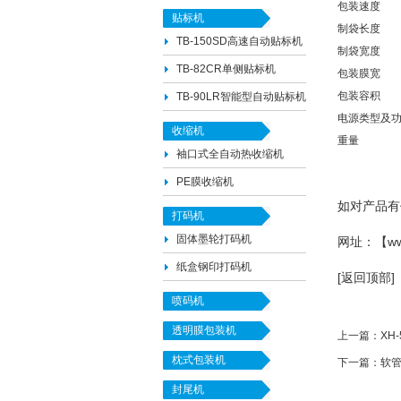
包装速度
贴标机
制袋长度
TB-150SD高速自动贴标机
制袋宽度
TB-82CR单侧贴标机
包装膜宽
包装容积
TB-90LR智能型自动贴标机
电源类型及
收缩机
重量
袖口式全自动热收缩机
PE膜收缩机
如对产品有任
打码机
固体墨轮打码机
网址：【
w
纸盒钢印打码机
[返回顶部]
喷码机
透明膜包装机
上一篇：
XH
枕式包装机
下一篇：
软
封尾机