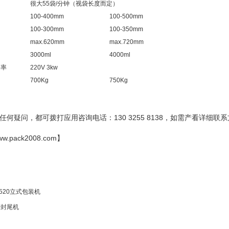
很大55袋/分钟（视袋长度而定）
100-400mm
100-500mm
100-300mm
100-350mm
max.620mm
max.720mm
3000ml
4000ml
功率
220V 3kw
700Kg
750Kg
何疑问，都可拨打应用咨询电话：130 3255 8138
，如需产看详细联系
ww.pack2008.com
】
-520立式包装机
管封尾机